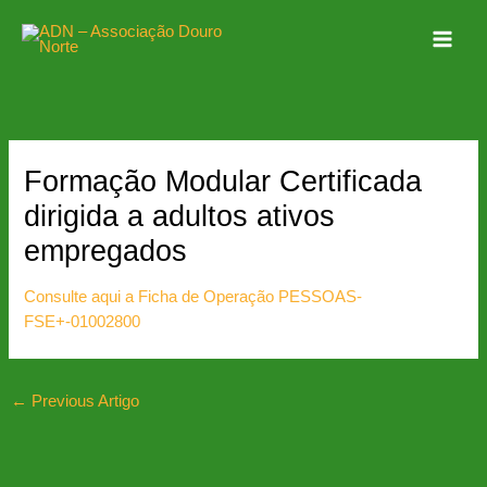
Skip
to
content
Formação Modular Certificada
dirigida a adultos ativos
empregados
Consulte aqui a Ficha de Operação PESSOAS-
FSE+-01002800
←
Previous Artigo